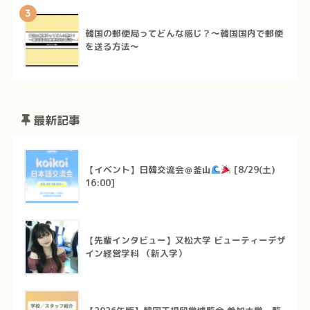
3
韓国の郵便局ってどんな感じ？～韓国国内で郵便
を送る方法～
最新記事
【イベント】日韓交流会＠釜山
[8/29(土)
16:00]
【先輩インタビュー】又松大学 ビューティーデザ
イン経営学科 （新入学）