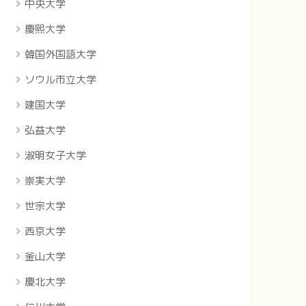
中央大学
慶煕大学
韓国外国語大学
ソウル市立大学
建国大学
弘益大学
淑明女子大学
崇実大学
世宗大学
西京大学
釜山大学
慶北大学