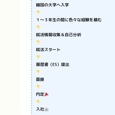
韓国の大学へ入学
１〜３年生の間に色々な経験を積む
就活情報収集＆自己分析
就活スタート
履歴書（ES）提出
面接
内定
入社