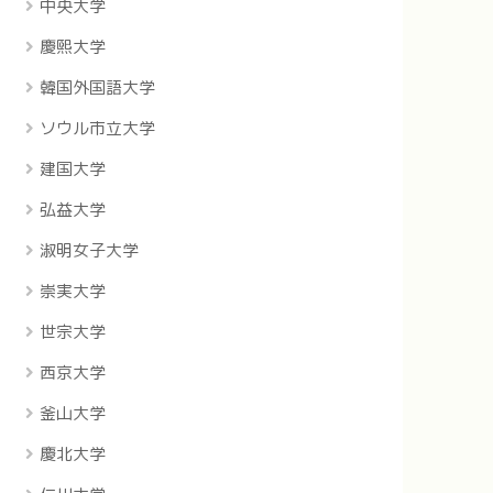
中央大学
慶煕大学
韓国外国語大学
ソウル市立大学
建国大学
弘益大学
淑明女子大学
崇実大学
世宗大学
西京大学
釜山大学
慶北大学