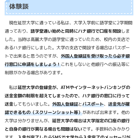
体験談
現在延世大学に通っている私は、大学入学前に語学堂に2学期間
通っており、
語学堂通い始めと同時にハナ銀行で口座を開設
しま
した。当時は高麗大学の語学堂に通っていたため、校内の支店で
あるハナ銀行にしました。大学の支店で開設する場合はパスポー
トで出来ると思うのですが、
外国人登録証を受け取ったら必ず銀
行窓口に申請をしましょう！
これをしないと他銀行への振込等に
制限がかかる場合があります。
私は
延世大学の登録金が、ATMやインターネットバンキングの
送金金額の制限を超えてしまったので、ハナ銀行の窓口に行って
送金
してもらいました。
外国人登録証
と
パスポート
、
送金先が確
認できるもの（スクリーンショット等）
があれば出来ます。他の
大学は分かりませんが、
延世大学の場合は大学指定の口座の銀行
と自身の銀行が異なる場合も問題はない
です。手数料のみかかり
ます。
入金が完了したらSMSで大学から入金完了のメッセージが