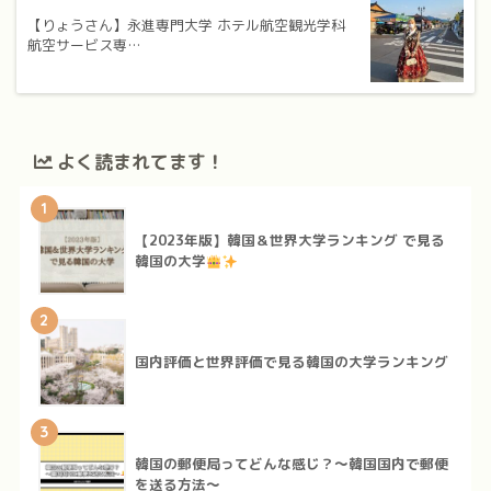
【りょうさん】永進専門大学 ホテル航空観光学科
航空サービス専…
よく読まれてます！
1
【2023年版】韓国＆世界大学ランキング で見る
韓国の大学
2
国内評価と世界評価で見る韓国の大学ランキング
3
韓国の郵便局ってどんな感じ？～韓国国内で郵便
を送る方法～