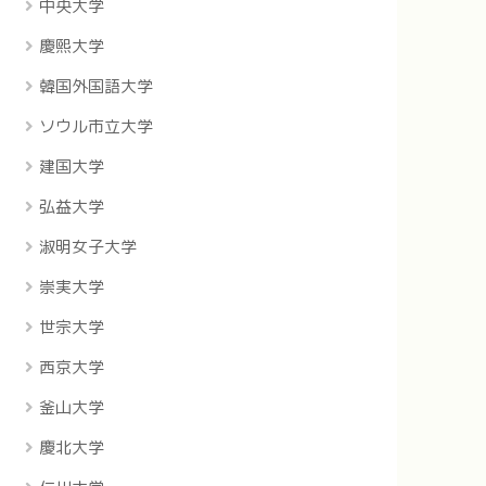
中央大学
慶煕大学
韓国外国語大学
ソウル市立大学
建国大学
弘益大学
淑明女子大学
崇実大学
世宗大学
西京大学
釜山大学
慶北大学