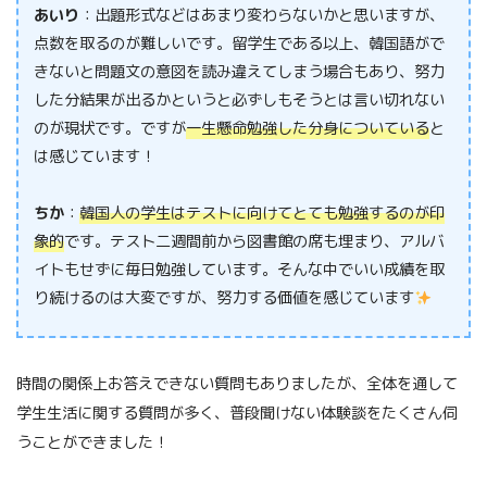
あいり
：出題形式などはあまり変わらないかと思いますが、
点数を取るのが難しいです。留学生である以上、韓国語がで
きないと問題文の意図を読み違えてしまう場合もあり、努力
した分結果が出るかというと必ずしもそうとは言い切れない
のが現状です。ですが
一生懸命勉強した分身についている
と
は感じています！
ちか
：
韓国人の学生はテストに向けてとても勉強するのが印
象的
です。テスト二週間前から図書館の席も埋まり、アルバ
イトもせずに毎日勉強しています。そんな中でいい成績を取
り続けるのは大変ですが、努力する価値を感じています
時間の関係上お答えできない質問もありましたが、全体を通して
学生生活に関する質問が多く、普段聞けない体験談をたくさん伺
うことができました！