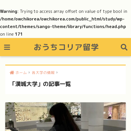
Warning
: Trying to access array offset on value of type bool in
/home/owchikorea/owchikorea.com/public_html/study/wp-
content/themes/sango-theme/library/functions/head.php
on line
171
おうちコリア留学
ホーム
各大学の情報
「漢城大学」の記事一覧