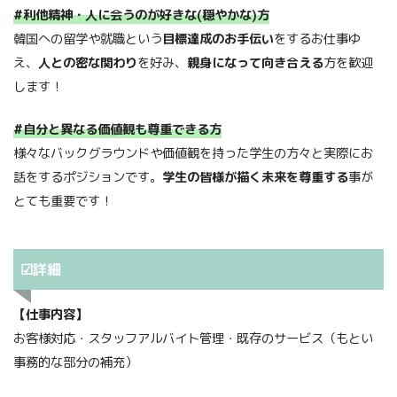
#利他精神・
人に会うのが好きな(穏やかな)方
韓国への留学や就職という
目標達成のお手伝い
をするお仕事ゆ
え、
人との密な関わり
を好み、
親身になって向き合える
方を歓迎
します！
#自分と異なる価値観も尊重できる方
様々なバックグラウンドや価値観を持った学生の方々と実際にお
話をするポジションです。
学生の皆様が描く未来を尊重する
事が
とても重要です！
☑詳細
【仕事内容】
お客様対応・スタッフアルバイト管理・既存のサービス（もとい
事務的な部分の補充）