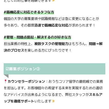
としてのお仕事を経験できます
#臨機応変に対応できるタフな方
韓国の大学の募集要項や就職情報などは急に変更になることが
多々あり、その都度
迅速で臨機応変な対応
が求められます！
#管理・問題点提起・解決するのが好きな方
担当業務の特性上、
複数タスクの管理能力
はもちろん、
問題→解
決のプロセス
を楽しめる方にぴったりです！
☑募集ポジション②
カウンセラーポジション
：おうちコリア留学の最前線での業務
を担当します。お客様個々の希望する未来を実現するための適切
なアドバイスが出来るようになるまで、弊社スタッフが
スキルア
ップを徹底サポート
いたします