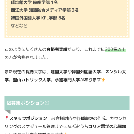
成均館大学 映像学部 1名
西江大学 知識融合メディア学部 3名
韓国外国語大学 KFL学部 8名
などなど
このようにたくさんの
合格者実績
があり、これまでに
200名以上
の方が合格されました。
また現在の提携大学は、
建国大学
や
韓国外国語大学
、
スンシル大
学、釜山カトリック大学、永進専門大学
があります
☑募集ポジション①
スタッフポジション
：お客様対応や各種書類の作成、カウンセ
リングのスケジュール管理までに及ぶおうち
コリア留学の心臓部