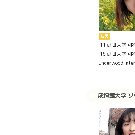
もえ
’11 延世大学国
’16 延世大学国
Underwood Intern
成均館大学 