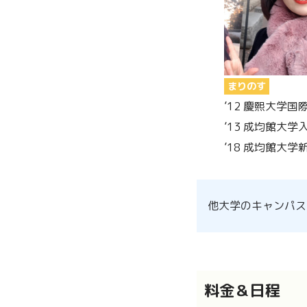
まりのす
’12 慶熙大学国
’13 成均館大学
’18 成均館大
他大学のキャンパス
料金＆日程