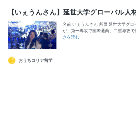
【いぇうんさん】延世大学グローバル人
名前 いぇうんさん 所属 延世大学グロ
が、第一専攻で国際通商、二重専攻で韓
【い
きを読む
ぇ
う
ん
おうちコリア留学
さ
ん】
延
世
大
学
グ
ロ
ー
バ
ル
人