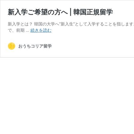
新入学ご希望の方へ | 韓国正規留学
新入学とは？ 韓国の大学へ”新入生”として入学することを指し
新
で、前期 …
続きを読む
入
学
おうちコリア留学
ご
希
望
の
方
へ
|
韓
国
正
規
留
学